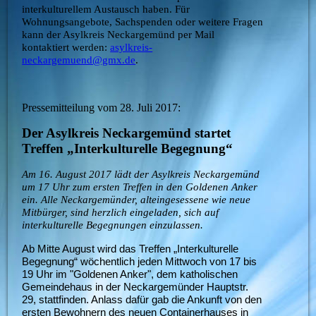
interkulturellem Austausch haben. Für
Wohnungsangebote, Sachspenden oder weitere Fragen
kann der Asylkreis Neckargemünd per Mail
kontaktiert werden:
asylkreis-
neckargemuend@gmx.de
.
Pressemitteilung vom 28. Juli 2017:
Der Asylkreis Neckargemünd startet
Treffen „Interkulturelle Begegnung“
Am 16. August 2017 lädt der Asylkreis Neckargemünd
um 17 Uhr zum ersten Treffen in den Goldenen Anker
ein. Alle Neckargemünder, alteingesessene wie neue
Mitbürger, sind herzlich eingeladen, sich auf
interkulturelle Begegnungen einzulassen.
Ab Mitte August wird das Treffen „Interkulturelle
Begegnung“ wöchentlich jeden Mittwoch von 17 bis
19 Uhr im "Goldenen Anker", dem katholischen
Gemeindehaus in der Neckargemünder Hauptstr.
29, stattfinden. Anlass dafür gab die Ankunft von den
ersten Bewohnern des neuen Containerhauses in