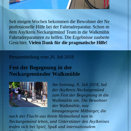
Seit einigen Wochen bekommen die Bewohner der Neckargemün
professionelle Hilfe bei der Fahrradreparatur. Schon mehrere Ma
dem Asylkreis Neckargemünd Team in die Walkmühle, um den A
Fahrradreparaturen zu helfen. Die Ergebnisse zauberten immer wi
Gesichter.
Vielen Dank für die pragmatische Hilfe!
Pressemitteilung vom 26. Juli 2018
Fest der Begegnung in der
Neckargemünder Walkmühle
Am Sonntag, 8. Juli 2018, lud
der Asylkreis Neckargemünd
zum Fest der Begegnung in die
Walkmühle ein. Die Bewohner
der Walkmühle, neu
hinzugezogene Mitbürger, die
nach der Flucht aus ihrem Heimatland nun in
Neckargemünd leben, und Unterstützer des Asylkreises
trafen sich bei Spiel, Spaß und internationalem