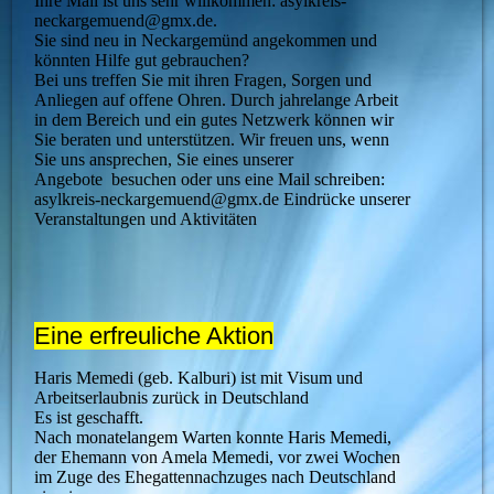
Ihre Mail ist uns sehr willkommen: asylkreis-
neckargemuend@gmx.de.
Sie sind neu in Neckargemünd angekommen und
könnten Hilfe gut gebrauchen?
Bei uns treffen Sie mit ihren Fragen, Sorgen und
Anliegen auf offene Ohren. Durch jahrelange Arbeit
in dem Bereich und ein gutes Netzwerk können wir
Sie beraten und unterstützen. Wir freuen uns, wenn
Sie uns ansprechen, Sie eines unserer
Angebote besuchen oder uns eine Mail schreiben:
asylkreis-neckargemuend@gmx.de Eindrücke unserer
Veranstaltungen und Aktivitäten
Eine erfreuliche Aktion
Haris Memedi (geb. Kalburi) ist mit Visum und
Arbeitserlaubnis zurück in Deutschland
Es ist geschafft.
Nach monatelangem Warten konnte Haris Memedi,
der Ehemann von Amela Memedi, vor zwei Wochen
im Zuge des Ehegattennachzuges nach Deutschland