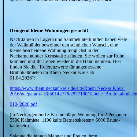
Dringend kleine Wohnungen gesucht!
Nach Jahren in Lagern und Sammelunterkünften haben viele
der Walkmühlenbewohner den sehnlichen Wunsch, eine
kleine bescheidene Wohnung möglichst in der
Neckargemünder Kernstadt zu finden. Sie wollen zur Ruhe
kommen und Ihr Leben wieder in die Hand nehmen. Hier
finden Sie die "Referenzwerte für angemessene
Bruttokaltmieten im Rhein-Neckar-Kreis ab
01.04.2026":
https://www.rhein-neckar-kreis.de/site/Rhein-Neckar-Kreis-
2016/get/params_E850142776/2877180/Tabelle_Bruttokaltmie
01042026.pdf
(in Neckargemünd z.B. eine 60qm Wohnung für 2 Personen:
550€ Kaltmiete, 110€ kalte Betriebskosten= 660€ Brutto-
kaltmiete)
Solange die jungen Männer und Frauen ihren