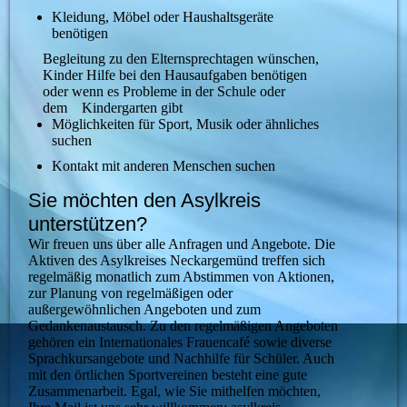
Kleidung, Möbel oder Haushaltsgeräte
benötigen
Begleitung zu den Elternsprechtagen wünschen,
Kinder Hilfe bei den Hausaufgaben benötigen
oder wenn es Probleme in der Schule oder
dem Kindergarten gibt
Möglichkeiten für Sport, Musik oder ähnliches
suchen
Kontakt mit anderen Menschen suchen
Sie möchten den Asylkreis
unterstützen?
Wir freuen uns über alle Anfragen und Angebote. Die
Aktiven des Asylkreises Neckargemünd treffen sich
regelmäßig monatlich zum Abstimmen von Aktionen,
zur Planung von regelmäßigen oder
außergewöhnlichen Angeboten und zum
Gedankenaustausch. Zu den regelmäßigen Angeboten
gehören ein Internationales Frauencafé sowie diverse
Sprachkursangebote und Nachhilfe für Schüler. Auch
mit den örtlichen Sportvereinen besteht eine gute
Zusammenarbeit. Egal, wie Sie mithelfen möchten,