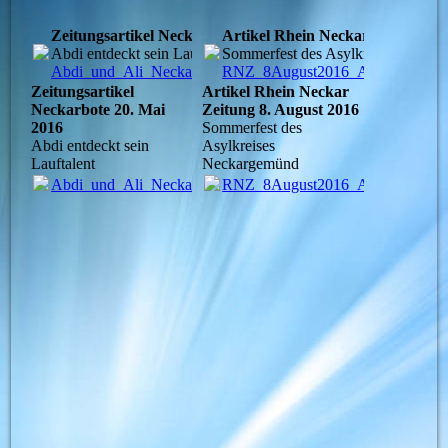
Zeitungsartikel Neckarbote 20. Mai 2016
Artikel Rhein Neckar Zeitung 8.
Abdi entdeckt sein Lauftalent
Sommerfest des Asylkreises Neck
Abdi_und_Ali_Neckarbote_20Mai2016.pdf
RNZ_8August2016_AK_Ngd_Somm
(949.11KB)
Zeitungsartikel
Artikel Rhein Neckar
Neckarbote 20. Mai
Zeitung 8. August 2016
2016
Sommerfest des
Abdi entdeckt sein
Asylkreises
Lauftalent
Neckargemünd
Abdi_und_Ali_Neckarbote_20Mai2016.pdf
RNZ_8August2016_AK_Ngd_Somm
(949.11KB)