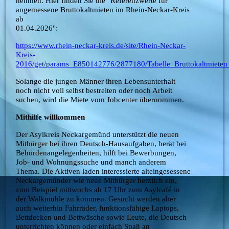
nehmen. Hier finden Sie die "Referenzwerte für
angemessene Bruttokaltmieten im Rhein-Neckar-Kreis
ab
01.04.2026":
https://www.rhein-neckar-kreis.de/site/Rhein-Neckar-
Kreis-
2016/get/params_E850142776/2877180/Tabelle_Bruttokaltmiet
Solange die jungen Männer ihren Lebensunterhalt
noch nicht voll selbst bestreiten oder noch Arbeit
suchen, wird die Miete vom Jobcenter übernommen.
Mithilfe willkommen
Der Asylkreis Neckargemünd unterstützt die neuen
Mitbürger bei ihren Deutsch-Hausaufgaben, berät bei
Behördenangelegenheiten, hilft bei Bewerbungen,
Job- und Wohnungssuche und manch anderem
Thema. Die Aktiven laden interessierte alteingesessene
Neckargemünder wie neue Mitbürger herzlich ein,
zum Beispiel mittwochs ab 17
Uhr zum Asylcafé in
der Walkmühle zu kommen. Gesucht werden aber
auch weiterhin Fahrräder, funktionsfähige Laptops,
Bettdecken und Bettwäsche sowie Leute, die Deutsch
unterrichten können oder einfach Spaß an