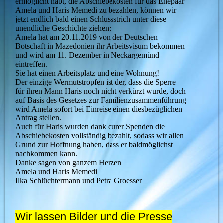
ermöglicht habt, die Abschiebekosten für das Ehepaar
Amela und Haris Memedi zu bezahlen, können wir
jetzt endlich bald einen Schlussstrich unter diese
unendliche Geschichte ziehen:
Amela hat am 20.11.2019 von der Deutschen
Botschaft in Mazedonien ihr Arbeitsvisum bekommen
und wird am 11. Dezember in Neckargemünd
eintreffen.
Sie hat einen Arbeitsplatz und eine Wohnung!
Der einzige Wermutstropfen ist der, dass die Sperre
für ihren Mann Haris noch nicht verkürzt wurde, doch
auf Basis des Gesetzes zur Familienzusammenführung
wird Amela sofort bei Einreise einen diesbezüglichen
Antrag stellen.
Auch für Haris wurden dank eurer Spenden die
Abschiebekosten vollständig bezahlt, sodass wir allen
Grund zur Hoffnung haben, dass er baldmöglichst
nachkommen kann.
Danke sagen von ganzem Herzen
Amela und Haris Memedi
Ilka Schlüchtermann und Petra Groesser
Wir lassen Bilder und die Presse