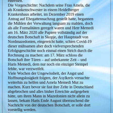
einreisen.
Die Vorgeschichte: Nachdem seine Frau Amela, die
als Krankenschwester in einem Heidelberger
Krankenhaus arbeitet, im Dezember 2019 einen
Antrag auf Ehegattennachzug gestellt hatte, begannen
die Mühlen der Verwaltung langsam zu mahlen, doch
als alle Formalitäten geregelt waren und Herr Memedi
am 16. März 2020 alle Papiere vollständig auf der
deutschen Botschaft in Skopje, der Hauptstadt von
Nordmazedonien, eingereicht hatte, schien Covid-19
dieser mühsamen aber doch vielversprechenden
Erfolgsgeschichte noch einmal einen Strich durch die
Rechnung zu machen: am 17. März schloss die
Botschaft ihre Türen – auf unbekannte Zeit – und
Haris Memedi, dem nur noch ein einziger Stempel
fehlte, war verzweifelt.
Viele Wochen der Ungewissheit, der Angst und
Hoffnungslosigkeit folgten, der Asylkreis versuchte
weiterhin zu helfen und Amela Memedi Mut zu
machen. Kurz bevor sie fast ihre Zelte in Deutschland
abgebrochen und alles bisher Erreichte aufgegeben
hätte, um ihren Mann in Mazedonien nicht allein zu
lassen, bekam Haris Ende August überraschend die
Nachricht von der deutschen Botschaft, er solle dort
vorstellig werden.