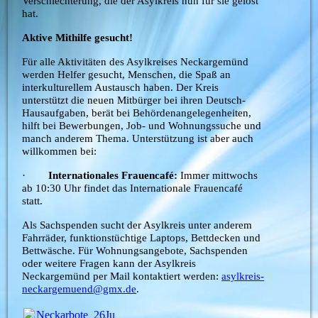
Verschlechterung, die der Asylkreis nun für sie gelöst
hat.
Aktive Mithilfe gesucht!
Für alle Aktivitäten des Asylkreises Neckargemünd
werden Helfer gesucht, Menschen, die Spaß an
interkulturellem Austausch haben.
Der Kreis
unterstützt die neuen Mitbürger bei ihren Deutsch-
Hausaufgaben, berät bei Behördenangelegenheiten,
hilft bei Bewerbungen, Job- und Wohnungssuche und
manch anderem Thema. Unterstützung ist aber auch
willkommen bei:
·
Internationales Frauencafé:
Immer mittwochs
ab 10:30 Uhr findet das Internationale Frauencafé
statt.
Als Sachspenden sucht der Asylkreis unter anderem
Fahrräder, funktionstüchtige Laptops, Bettdecken und
Bettwäsche. Für Wohnungsangebote, Sachspenden
oder weitere Fragen kann der Asylkreis
Neckargemünd per Mail kontaktiert werden:
asylkreis-
neckargemuend@gmx.de
.
Neckarbote_26Juli2018.pdf
(448.03KB)