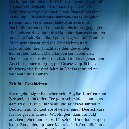
Neckargemünd bieten Ihre Hilfe an, wenn es um die
Tücken der deutschen Grammatik geht, einen
Behördenbrief oder einfach einen Plausch bei einer
Tasse Tee. Die Anwohner nehmen dieses Angebot
gern an, und viele persönliche Kontakte und
Nachhilfetreffen sind daraus bereits hervorgegangen.
Die meisten Bewohner des Containerhauses stammen
aus dem Irak, Somalia, Syrien, Nigeria und Gambia.
Allen gemeinsam sind die Geschichten und
Erfahrungen ihrer Flucht aus dem gewohnten
heimischen Leben. Die allermeisten haben erste
Deutschkurse absolviert und sind in der sogenannten
Anschlussunterbringung per Gesetz verpflichtet,
üblicherweise für drei Jahre in Neckargemünd zu
wohnen und zu leben.
Zeit für Geschichten
Ein regelmäßiger Besucher beim Asylkreistreffen zum
Beispiel, er trinkt den Tee gern sehr süß, stammt aus
dem Irak. Er ist 21 Jahre alt und seit zwei Jahren in
Deutschland. Zurzeit absolviert er einen Deutschkurs
für Fortgeschrittene in Wieblingen, damit er bald
arbeiten gehen und selbst für seinen Unterhalt sorgen
kann. Ein anderer junger Mann lächelt freundlich und