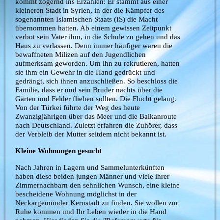
kommt zögernd ins Erzählen: Er stammt aus einer
kleineren Stadt in Syrien, in der die Kämpfer des
sogenannten Islamischen Staats (IS) die Macht
übernommen hatten. Ab einem gewissen Zeitpunkt
verbot sein Vater ihm, in die Schule zu gehen und das
Haus zu verlassen. Denn immer häufiger waren die
bewaffneten Milizen auf den Jugendlichen
aufmerksam geworden. Um ihn zu rekrutieren, hatten
sie ihm ein Gewehr in die Hand gedrückt und
gedrängt, sich ihnen anzuschließen. So beschloss die
Familie, dass er und sein Bruder nachts über die
Gärten und Felder fliehen sollten. Die Flucht gelang.
Von der Türkei führte der Weg des heute
Zwanzigjährigen über das Meer und die Balkanroute
nach Deutschland. Zuletzt erfahren die Zuhörer, dass
der Verbleib der Mutter seitdem nicht bekannt ist.
Kleine Wohnungen gesucht
Nach Jahren in Lagern und Sammelunterkünften
haben diese beiden jungen Männer und viele ihrer
Zimmernachbarn den sehnlichen Wunsch, eine kleine
bescheidene Wohnung möglichst in der
Neckargemünder Kernstadt zu finden. Sie wollen zur
Ruhe kommen und Ihr Leben wieder in die Hand