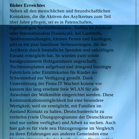
Bisher Erreichtes
Neben all den menschlichen und freundschaftlichen
Kontakten, die die Aktiven des Asylkreises zum Teil
über Jahre pflegen, sei es in Patenschaften,
regelmäßigen Nachhilfestunden, Treffen im Asylcafé
oder Internationalem Frauencafé, bei Lauftreffs,
Sportveranstaltungen, kleinen Festen und Ausflügen,
gibt es ein paar handfeste Verbesserungen, die der
Asylkreis durch freundliche Spenden und tatkräftigen
Einsatz ermöglicht hat. So wurden zwei solide
handgezimmerte Holzgarnituren angeschafft,
Tischtennisplatten aufgebaut und dringend benötigte
Fahrtickets oder Eintrittskarten für Kinder ins
Schwimmbad zur Verfügung gestellt. Dank
Unterstützung der Firma IT Wachert konnte vor
kurzem das lang ersehnte freie WLAN für alle
Anwohner der Walkmühle eingerichtet werden. Diese
Kommunikationsmöglichkeit hat eine besondere
Wertigkeit, weil sie ermöglicht, mit Familien im
Ausland Kontakt zu halten, Deutschunterricht zu
vertiefen (viele Übungsprogramme der Deutschkurse
sind nur online verfügbar) und Arbeit zu suchen. Auch
hier gab es für viele neu Hinzugezogene im Vergleich
zu ihren Erfahrungen aus anderen Gemeinden eine