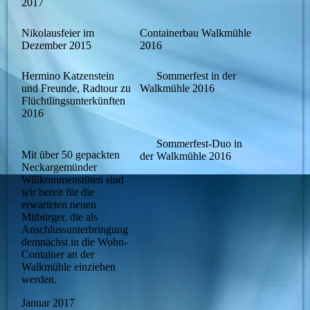
2017
Nikolausfeier im
Containerbau Walkmühle
Dezember 2015
2016
Hermino Katzenstein
Sommerfest in der
und Freunde, Radtour zu
Walkmühle 2016
Flüchtlingsunterkünften
2016
Sommerfest-Duo in
Mit über 50 gepackten
der Walkmühle 2016
Neckargemünder
Willkommenstüten sind
wir bereit für die
erwarteten neuen
Mitbürger, die als
Anschlussunterbringung
demnächst in die Wohn-
Container an der
Walkmühle einziehen
werden.
Januar 2017