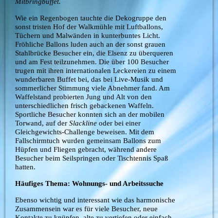
Mitbringbuffet.
Wie ein Regenbogen tauchte die Dekogruppe den
sonst tristen Hof der Walkmühle mit Luftballons,
Tüchern und Malwänden in kunterbuntes Licht.
Fröhliche Ballons luden auch an der sonst grauen
Stahlbrücke Besucher ein, die Elsenz zu überqueren
und am Fest teilzunehmen. Die über 100 Besucher
trugen mit ihren internationalen Leckereien zu einem
wunderbaren Buffet bei, das bei Live-Musik und
sommerlicher Stimmung viele Abnehmer fand. Am
Waffelstand probierten Jung und Alt von den
unterschiedlichen frisch gebackenen Waffeln.
Sportliche Besucher konnten sich an der mobilen
Torwand, auf der
Slackline
oder bei einer
Gleichgewichts-Challenge beweisen. Mit dem
Fallschirmtuch wurden gemeinsam Ballons zum
Hüpfen und Fliegen gebracht, während andere
Besucher beim Seilspringen oder Tischtennis Spaß
hatten.
Häufiges Thema: Wohnungs- und Arbeitssuche
Ebenso wichtig und interessant wie das harmonische
Zusammensein war es für viele Besucher, neue
Kontakte zu knüpfen, alte zu vertiefen oder einfach