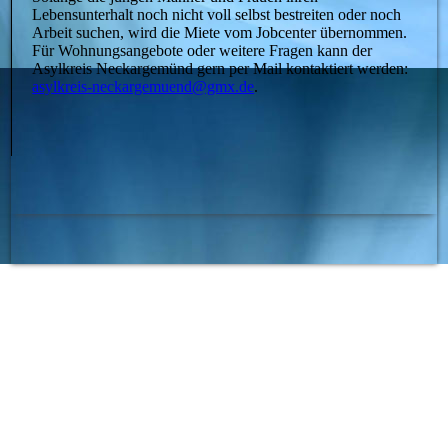
Lebensunterhalt noch nicht voll selbst bestreiten oder noch
Arbeit suchen, wird die Miete vom Jobcenter übernommen.
Für Wohnungsangebote oder weitere Fragen kann der
Asylkreis Neckargemünd gern per Mail kontaktiert werden:
asylkreis-neckargemuend@gmx.de
.