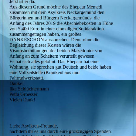
Jetzt ist er da.
Aus diesem Grund möchte das Ehepaar Memedi
zusammen mit dem Asylkreis Neckargemünd den
Bürgerinnen und Bürgern Neckargemünds, die
Anfang des Jahres 2019 die Abschiebekosten in Höhe
von 5.400 Euro in einer einmaligen Solidaraktion
zusammengetragen haben, ein großes
DANKESCHÖN aussprechen. Denn ohne die
Begleichung dieser Kosten wären die
Visumsbemühungen der beiden Mazedonier von
Anfang an zum Scheitern verurteilt gewesen.
Es hat sich alles gelohnt: Das Ehepaar hat eine
Wohnung, sie sprechen gut Deutsch und beide haben
eine Vollzeitstelle (Krankenhaus und
Fahrradwerkstatt).
Danke!
Ilka Schlüchtermann
Petra Groesser
Vielen Dank!
Liebe Asylkreis-Freunde,
nachdem ihr es uns durch eure großzügigen Spenden